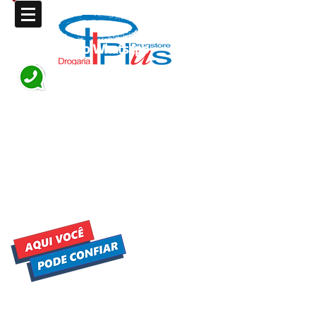
Compre pelo Whatsapp
62 3533-2000
Ou pelo
TELE ENTREGA: 62 3533-2000
Tele-entrega das 07:00 ás 00:00 de
Segunda a Sábado.
07:00 as 00:00
Domingos e Feriados.